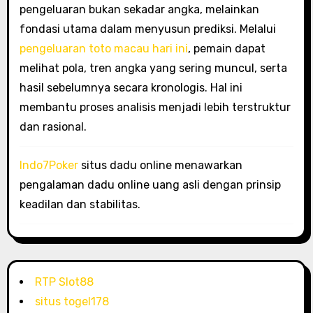
pengeluaran bukan sekadar angka, melainkan
fondasi utama dalam menyusun prediksi. Melalui
pengeluaran toto macau hari ini
, pemain dapat
melihat pola, tren angka yang sering muncul, serta
hasil sebelumnya secara kronologis. Hal ini
membantu proses analisis menjadi lebih terstruktur
dan rasional.
Indo7Poker
situs dadu online menawarkan
pengalaman dadu online uang asli dengan prinsip
keadilan dan stabilitas.
RTP Slot88
situs togel178