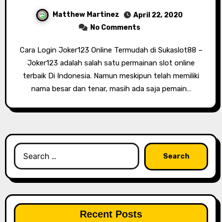
Matthew Martinez
April 22, 2020
No Comments
Cara Login Joker123 Online Termudah di Sukaslot88 –
Joker123 adalah salah satu permainan slot online
terbaik Di Indonesia. Namun meskipun telah memiliki
nama besar dan tenar, masih ada saja pemain…
Search
for:
Recent Posts