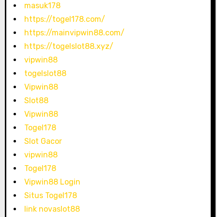
masuk178
https://togel178.com/
https://mainvipwin88.com/
https://togelslot88.xyz/
vipwin88
togelslot88
Vipwin88
Slot88
Vipwin88
Togel178
Slot Gacor
vipwin88
Togel178
Vipwin88 Login
Situs Togel178
link novaslot88