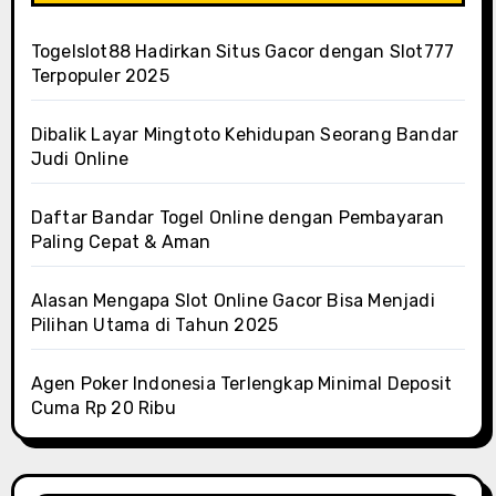
Togelslot88 Hadirkan Situs Gacor dengan Slot777
Terpopuler 2025
Dibalik Layar Mingtoto Kehidupan Seorang Bandar
Judi Online
Daftar Bandar Togel Online dengan Pembayaran
Paling Cepat & Aman
Alasan Mengapa Slot Online Gacor Bisa Menjadi
Pilihan Utama di Tahun 2025
Agen Poker Indonesia Terlengkap Minimal Deposit
Cuma Rp 20 Ribu