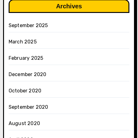
Archives
September 2025
March 2025
February 2025
December 2020
October 2020
September 2020
August 2020